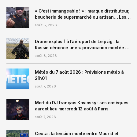
« C’est immangeable ! » : marque distributeur,
boucherie de supermarché ou artisan… Les
merguez passent sur le gril !
août 8, 2026
Drone explosif à l’aéroport de Leipzig : la
Russie dénonce une « provocation montée de
toutes pièces » et accuse l’Ukraine
août 8, 2026
Météo du 7 août 2026 : Prévisions météo à
21h01
août 7, 2026
Mort du DJ français Kavinsky : ses obsèques
auront lieu mercredi 12 août à Paris
août 7, 2026
Ceuta : la tension monte entre Madrid et