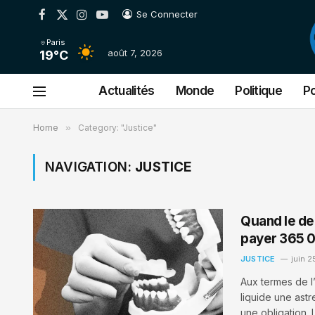
Se Connecter
Facebook
X
Instagram
YouTube
(Twitter)
Paris
août 7, 2026
19°C
Actualités
Monde
Politique
Po
Home
»
Category: "Justice"
NAVIGATION:
JUSTICE
Quand le den
payer 365 
JUSTICE
juin 2
Aux termes de l’
liquide une ast
une obligation.