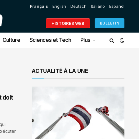
Français
English
Deutsch
Italiano
Español
HISTOIRES WEB
BULLETIN
Culture
Sciences et Tech
Plus
ACTUALITÉ À LA UNE
 doit
qui
exécuter