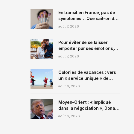
En transit en France, pas de
symptômes… Que sait-on du
patient testé positif à
août 7, 2026
l’hantavirus et à l’isolement
en Espagne ?
Pour éviter de se laisser
emporter par ses émotions,
ce psychologue vous
août 7, 2026
conseille d’appliquer la
« règle des 24 heures » pour
tout changer dans votre
Colonies de vacances : vers
relation de couple
un « service unique » de
vérification des antécédents
août 6, 2026
des animateurs ?
Moyen-Orient : « impliqué
dans la négociation », Donald
Trump assure que le détroit
août 6, 2026
d’Ormuz pourrait rouvrir
« bientôt »