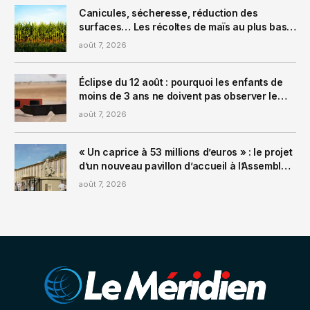
Canicules, sécheresse, réduction des
surfaces… Les récoltes de maïs au plus bas
depuis 1980 en France
août 7, 2026
Éclipse du 12 août : pourquoi les enfants de
moins de 3 ans ne doivent pas observer le
phénomène, selon le ministère de la Santé
août 7, 2026
« Un caprice à 53 millions d’euros » : le projet
d’un nouveau pavillon d’accueil à l’Assemblée
nationale fait polémique
août 7, 2026