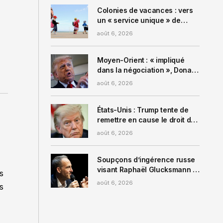
« règle des 24 heures » pour
tout changer dans votre
Colonies de vacances : vers
relation de couple
un « service unique » de
vérification des antécédents
août 6, 2026
des animateurs ?
Moyen-Orient : « impliqué
dans la négociation », Donald
Trump assure que le détroit
août 6, 2026
d’Ormuz pourrait rouvrir
« bientôt »
États-Unis : Trump tente de
remettre en cause le droit du
sol avec un décret censé
août 6, 2026
empêcher le « tourisme des
naissances »
Soupçons d’ingérence russe
visant Raphaël Glucksmann :
s
le parquet de Paris ouvre une
août 6, 2026
s
enquête