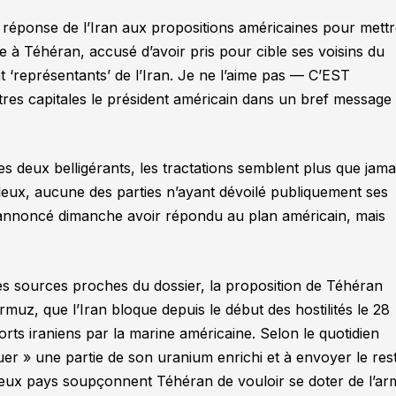
réponse de l’Iran aux propositions américaines pour mett
e à Téhéran, accusé d’avoir pris pour cible ses voisins du
nt ‘représentants’ de l’Iran. Je ne l’aime pas — C’EST
ettres capitales le président américain dans un bref message
es deux belligérants, les tractations semblent plus que jama
leux, aucune des parties n’ayant dévoilé publiquement ses
 a annoncé dimanche avoir répondu au plan américain, mais
des sources proches du dossier, la proposition de Téhéran
rmuz, que l’Iran bloque depuis le début des hostilités le 28
orts iraniens par la marine américaine. Selon le quotidien
luer »
une partie de son uranium enrichi et à envoyer le res
eux pays soupçonnent Téhéran de vouloir se doter de l’ar