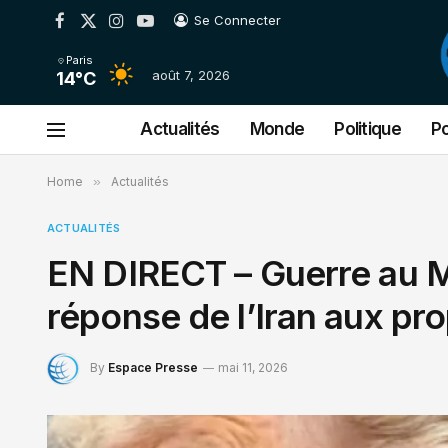
Se Connecter
Facebook
X
Instagram
YouTube
(Twitter)
Paris
août 7, 2026
14°C
Actualités
Monde
Politique
Po
Home
»
Actualités
ACTUALITÉS
EN DIRECT – Guerre au Mo
réponse de l’Iran aux pr
By
Espace Presse
mai 11, 2026