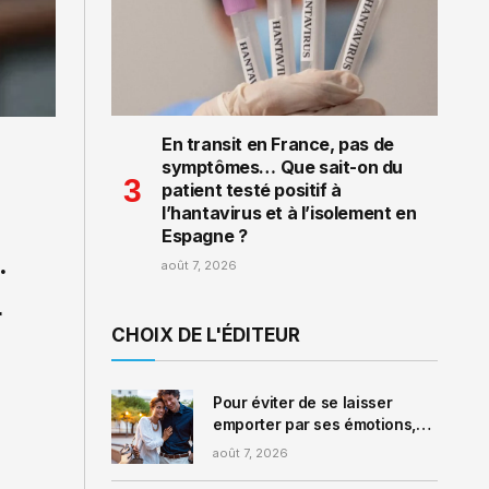
En transit en France, pas de
symptômes… Que sait-on du
patient testé positif à
l’hantavirus et à l’isolement en
Espagne ?
.
août 7, 2026
r
CHOIX DE L'ÉDITEUR
Pour éviter de se laisser
emporter par ses émotions,
ce psychologue vous
août 7, 2026
conseille d’appliquer la