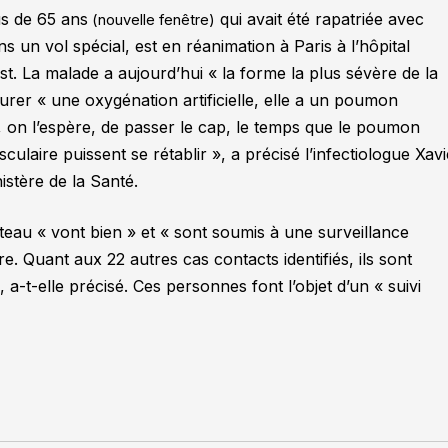
us de 65 ans
qui avait été rapatriée avec
(nouvelle fenêtre)
 un vol spécial, est en réanimation à Paris à l’hôpital
ist. La malade a aujourd’hui
« la forme la plus sévère de la
surer
« une oxygénation artificielle, elle a un poumon
e, on l’espère, de passer le cap, le temps que le poumon
sculaire puissent se rétablir »,
a précisé l’infectiologue Xavi
stère de la Santé.
ateau
« vont bien »
et
« sont soumis à une surveillance
tre. Quant aux 22 autres cas contacts identifiés, ils sont
»
, a-t-elle précisé. Ces personnes font l’objet d’un
« suivi