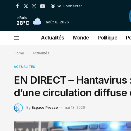
Se Connecter
Facebook
X
Instagram
YouTube
(Twitter)
Paris
août 8, 2026
28°C
Actualités
Monde
Politique
Po
Home
»
Actualités
ACTUALITÉS
EN DIRECT – Hantavirus :
d’une circulation diffuse
By
Espace Presse
mai 13, 2026