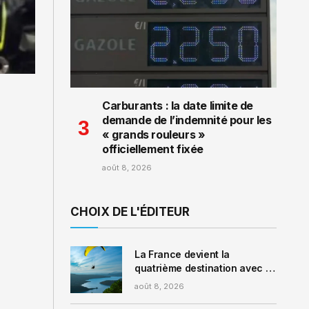
Carburants : la date limite de
demande de l’indemnité pour les
« grands rouleurs »
officiellement fixée
août 8, 2026
CHOIX DE L'ÉDITEUR
La France devient la
quatrième destination avec le
plus d’expériences à
août 8, 2026
sensations fortes : voici cinq