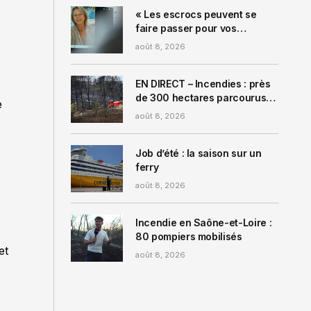
idées pour vous décoiffer à
coup sûr
« Les escrocs peuvent se
faire passer pour vos
enfants » : ces très
août 8, 2026
nombreuses arnaques qui
visent les seniors
EN DIRECT – Incendies : près
de 300 hectares parcourus
e
dans la Drôme, les feux du
août 8, 2026
Gros Bessillon et en Lozère
fixés
Job d’été : la saison sur un
ferry
août 8, 2026
Incendie en Saône-et-Loire :
80 pompiers mobilisés
et
août 8, 2026