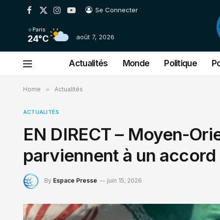
Se Connecter
Facebook
X
Instagram
YouTube
(Twitter)
Paris
août 7, 2026
24°C
Actualités
Monde
Politique
Po
Home
»
Actualités
ACTUALITÉS
EN DIRECT – Moyen-Orient 
parviennent à un accord p
By
Espace Presse
juin 15, 2026