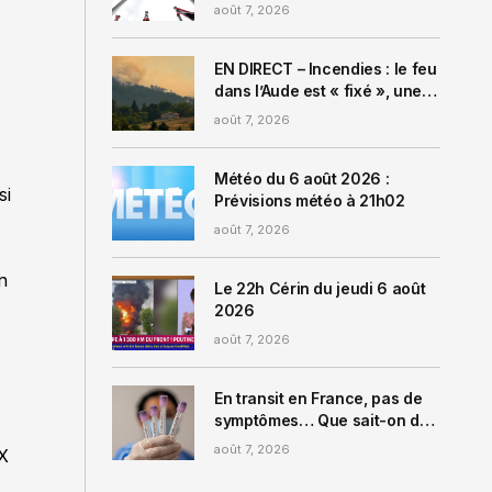
en Thaïlande, le tireur
août 7, 2026
adolescent neutralisé
EN DIRECT – Incendies : le feu
dans l’Aude est « fixé », une
météo « défavorable »
août 7, 2026
redoutée dans la Drôme
Météo du 6 août 2026 :
si
Prévisions météo à 21h02
août 7, 2026
on
Le 22h Cérin du jeudi 6 août
2026
e
août 7, 2026
En transit en France, pas de
symptômes… Que sait-on du
patient testé positif à
août 7, 2026
 X
l’hantavirus et à l’isolement
en Espagne ?