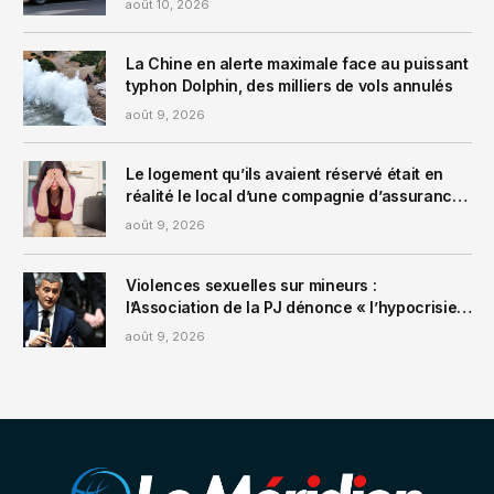
août 10, 2026
La Chine en alerte maximale face au puissant
typhon Dolphin, des milliers de vols annulés
août 9, 2026
Le logement qu’ils avaient réservé était en
réalité le local d’une compagnie d’assurance,
ils louent un nouvel appartement… et se font
août 9, 2026
encore arnaquer
Violences sexuelles sur mineurs :
l’Association de la PJ dénonce « l’hypocrisie »
et la « trahison » de Darmanin
août 9, 2026