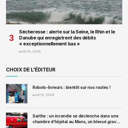
Sécheresse : alerte sur la Seine, le Rhin et le
Danube qui enregistrent des débits
« exceptionnellement bas »
août 10, 2026
CHOIX DE L'ÉDITEUR
Robots-livreurs : bientôt sur nos routes !
août 10, 2026
Sarthe : un incendie se déclenche dans une
chambre d’hôpital au Mans, un blessé grave
et 10 blessés légers