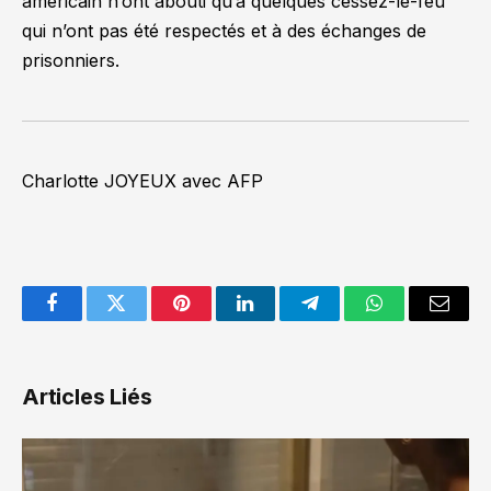
américain n’ont abouti qu’à quelques cessez-le-feu
qui n’ont pas été respectés et à des échanges de
prisonniers.
Charlotte JOYEUX avec AFP
Facebook
Twitter
Pinterest
LinkedIn
Telegram
WhatsApp
Email
Articles Liés