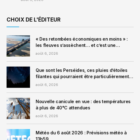
CHOIX DE L'ÉDITEUR
« Des retombées économiques en moins » :
les fleuves s’assèchent… et c’est une
mauvaise nouvelle pour notre quotidien
août 6, 2026
Que sont les Perséides, ces pluies d’étoiles
filantes qui pourraient être particulièrement
visibles ces prochains jours ?
août 6, 2026
Nouvelle canicule en vue : des températures
à plus de 40°C attendues
août 6, 2026
Météo du 6 août 2026 : Prévisions météo à
13h59