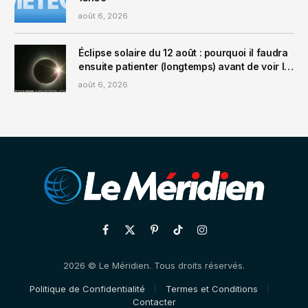
août 6, 2026
Éclipse solaire du 12 août : pourquoi il faudra
ensuite patienter (longtemps) avant de voir la
prochaine en France
août 6, 2026
Facebook
X
Pinterest
TikTok
Instagram
(Twitter)
2026 © Le Méridien. Tous droits réservés.
Politique de Confidentialité
Termes et Conditions
Contacter