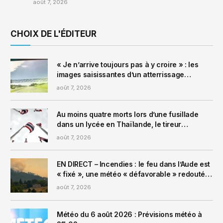
août 7, 2026
CHOIX DE L'ÉDITEUR
« Je n’arrive toujours pas à y croire » : les
images saisissantes d’un atterrissage
d’urgence sur une autoroute de Floride
août 7, 2026
Au moins quatre morts lors d’une fusillade
dans un lycée en Thaïlande, le tireur
adolescent neutralisé
août 7, 2026
EN DIRECT – Incendies : le feu dans l’Aude est
« fixé », une météo « défavorable » redoutée
dans la Drôme
août 7, 2026
Météo du 6 août 2026 : Prévisions météo à