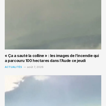
« Ça a sauté la colline » : les images de l’incendie qui
a parcouru 100 hectares dans l’Aude ce jeudi
ACTUALITÉS
août 7, 2026