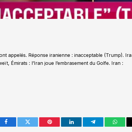
nt appelés. Réponse iranienne : inacceptable (Trump). Ir
eït, Émirats : l’Iran joue l’embrasement du Golfe. Iran :
Facebook
Twitter
Pinterest
LinkedIn
Telegram
WhatsA