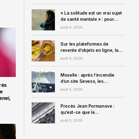
« niveaux normaux »
d’activité mais des
« menaces » demeurent
« La solitude est un vrai sujet
de santé mentale » : pour
lutter contre l’isolement, ces
août 5, 2026
personnes ont recours à la
location d’amis
Sur les plateformes de
revente d’objets en ligne, la
folie des verres à moutarde
août 5, 2026
proposés à prix d’or !
Moselle : après l’incendie
d’un site Seveso, les
rès
habitants appelés à la
août 5, 2026
le
prudence concernant l’eau,
nei,
les légumes et les animaux
domestiques
Procès Jean Pormanove :
qu’est-ce que le
« bannissement numérique »,
août 5, 2026
la peine prononcée contre les
streamers Naruto et Safine ?