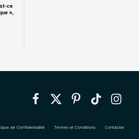
st-ce
que »,
Facebook
X
Pinterest
TikTok
Instagram
(Twitter)
tique de Confidentialité
Termes et Conditions
Contacter