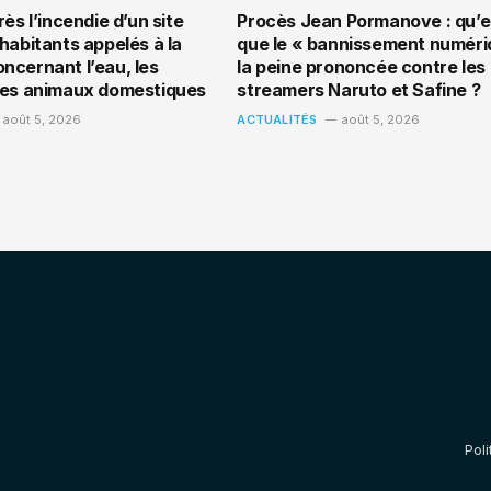
rès l’incendie d’un site
Procès Jean Pormanove : qu’e
habitants appelés à la
que le « bannissement numéri
ncernant l’eau, les
la peine prononcée contre les
les animaux domestiques
streamers Naruto et Safine ?
août 5, 2026
ACTUALITÉS
août 5, 2026
Poli