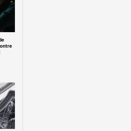
de
contre
t