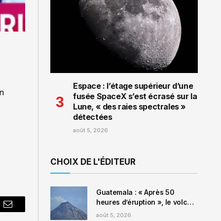
Espace : l’étage supérieur d’une
an
fusée SpaceX s’est écrasé sur la
Lune, « des raies spectrales »
détectées
août 5, 2026
CHOIX DE L'ÉDITEUR
Guatemala : « Après 50
heures d’éruption », le volcan
pp
Email
de Fuego est revenu à des
août 5, 2026