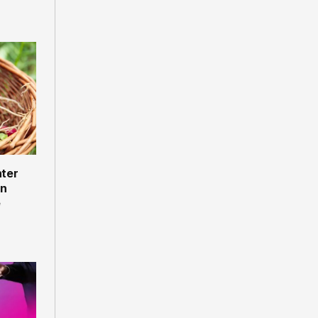
nter
un
e