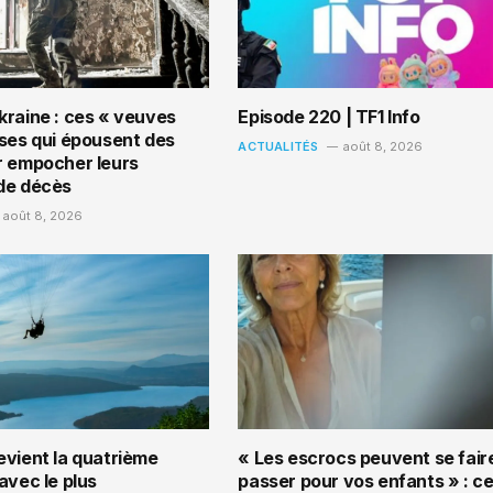
kraine : ces « veuves
Episode 220 | TF1 Info
sses qui épousent des
ACTUALITÉS
août 8, 2026
r empocher leurs
de décès
août 8, 2026
evient la quatrième
« Les escrocs peuvent se fair
avec le plus
passer pour vos enfants » : ce