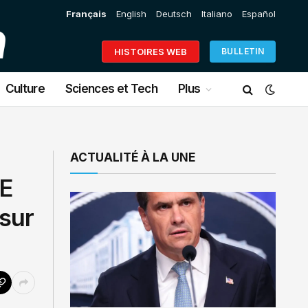
Français
English
Deutsch
Italiano
Español
HISTOIRES WEB
BULLETIN
Culture
Sciences et Tech
Plus
ACTUALITÉ À LA UNE
PE
sur