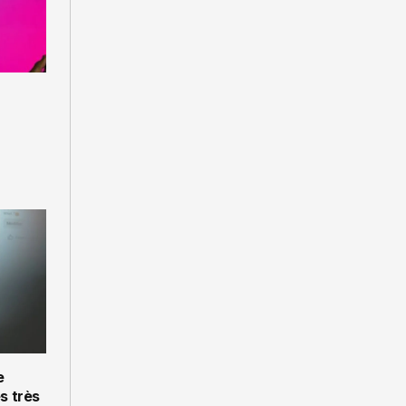
e
s très