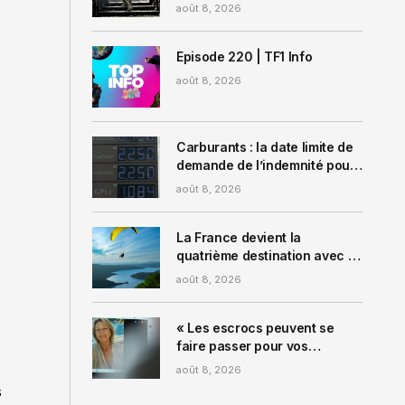
épousent des soldats pour
août 8, 2026
empocher leurs indemnités
de décès
Episode 220 | TF1 Info
août 8, 2026
Carburants : la date limite de
demande de l’indemnité pour
les « grands rouleurs »
août 8, 2026
officiellement fixée
La France devient la
quatrième destination avec le
plus d’expériences à
août 8, 2026
sensations fortes : voici cinq
idées pour vous décoiffer à
coup sûr
« Les escrocs peuvent se
faire passer pour vos
enfants » : ces très
août 8, 2026
nombreuses arnaques qui
s
visent les seniors