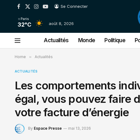
Se Connecter
Facebook
X
Instagram
YouTube
(Twitter)
Paris
août 8, 2026
32°C
Actualités
Monde
Politique
Po
Home
»
Actualités
ACTUALITÉS
Les comportements indivi
égal, vous pouvez faire 
votre facture d’énergie
By
Espace Presse
mai 13, 2026