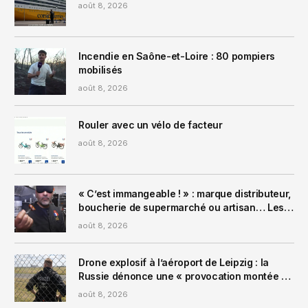
août 8, 2026
Incendie en Saône-et-Loire : 80 pompiers
mobilisés
août 8, 2026
Rouler avec un vélo de facteur
août 8, 2026
« C’est immangeable ! » : marque distributeur,
boucherie de supermarché ou artisan… Les
merguez passent sur le gril !
août 8, 2026
Drone explosif à l’aéroport de Leipzig : la
Russie dénonce une « provocation montée de
toutes pièces » et accuse l’Ukraine
août 8, 2026