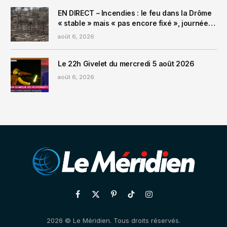
EN DIRECT – Incendies : le feu dans la Drôme
« stable » mais « pas encore fixé », journée
« à haut risque » dans le Var
août 6, 2026
Le 22h Givelet du mercredi 5 août 2026
août 6, 2026
Facebook
X
Pinterest
TikTok
Instagram
(Twitter)
2026 © Le Méridien. Tous droits réservés.