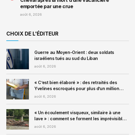
emportée par une crue
août 6, 2026
CHOIX DE L'ÉDITEUR
Guerre au Moyen-Orient : deux soldats
israéliens tués au sud du Liban
août 6, 2026
« C’est bien élaboré » : des retraités des
Yvelines escroqués pour plus d’un million
d’euros en pièces d’or, lingots et bijoux
août 6, 2026
« Un écoulement visqueux, similaire à une
lave » : comment se forment les imprévisibles
coulées de boue ?
août 6, 2026