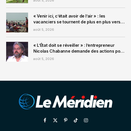
août 5, 2026
canicule
« Venir ici, c’était avoir de l’air » : les
vacanciers se tournent de plus en plus vers la
baie de Somme et ses températures plus
août 5, 2026
clémentes que dans le Sud
« L’État doit se réveiller » : l’entrepreneur
Nicolas Chabanne demande des actions pour
aider les producteurs face au changement
août 5, 2026
climatique
Facebook
X
Pinterest
TikTok
Instagram
(Twitter)