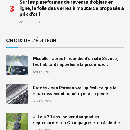
Sur les plateformes de revente d’objets en
ligne, la folie des verres à moutarde proposés à
prix d’or !
août 5, 2026
CHOIX DE L'ÉDITEUR
Moselle : après l’incendie d’un site Seveso,
les habitants appelés à la prudence
concernant l’eau, les légumes et les animaux
août 5, 2026
domestiques
Procès Jean Pormanove : qu’est-ce que le
« bannissement numérique », la peine
prononcée contre les streamers Naruto et
août 5, 2026
Safine ?
« Il y a 20 ans, on vendangeait en
septembre » : en Champagne et en Ardèche,
le calendrier de récolte bouleversé par la