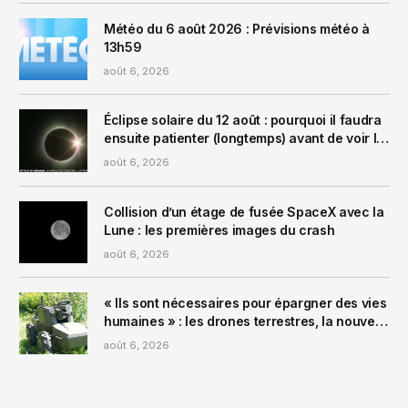
Météo du 6 août 2026 : Prévisions météo à
13h59
août 6, 2026
Éclipse solaire du 12 août : pourquoi il faudra
ensuite patienter (longtemps) avant de voir la
prochaine en France
août 6, 2026
Collision d’un étage de fusée SpaceX avec la
Lune : les premières images du crash
août 6, 2026
« Ils sont nécessaires pour épargner des vies
humaines » : les drones terrestres, la nouvelle
arme de l’Ukraine
août 6, 2026