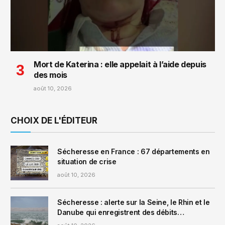
Mort de Katerina : elle appelait à l’aide depuis
des mois
août 10, 2026
CHOIX DE L'ÉDITEUR
Sécheresse en France : 67 départements en
situation de crise
août 10, 2026
Sécheresse : alerte sur la Seine, le Rhin et le
Danube qui enregistrent des débits
« exceptionnellement bas »