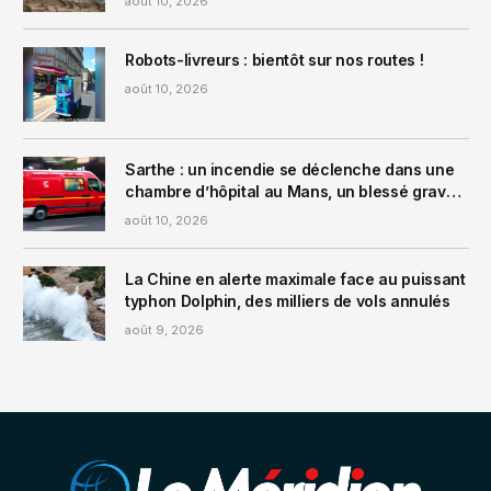
août 10, 2026
Robots-livreurs : bientôt sur nos routes !
août 10, 2026
Sarthe : un incendie se déclenche dans une
chambre d’hôpital au Mans, un blessé grave
et 10 blessés légers
août 10, 2026
La Chine en alerte maximale face au puissant
typhon Dolphin, des milliers de vols annulés
août 9, 2026